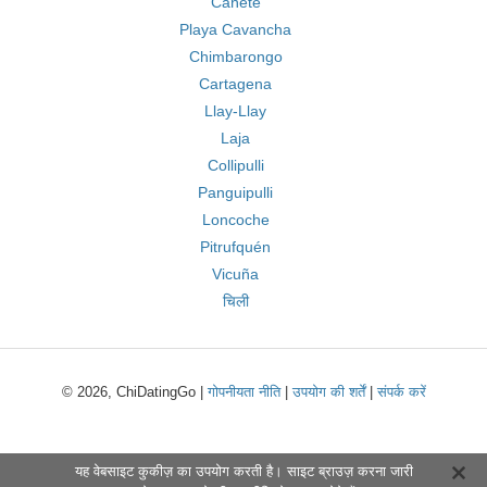
Cañete
Playa Cavancha
Chimbarongo
Cartagena
Llay-Llay
Laja
Collipulli
Panguipulli
Loncoche
Pitrufquén
Vicuña
चिली
© 2026, ChiDatingGo |
गोपनीयता नीति
|
उपयोग की शर्तें
|
संपर्क करें
यह वेबसाइट कुकीज़ का उपयोग करती है। साइट ब्राउज़ करना जारी