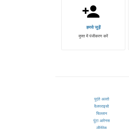
हमसे जुड़ें
मुफ्त में पंजीकरण करें
पुएंते अल्तो
वैलपराइसो
चिल्लान
पुंटा आरेनस
लीनेरेस