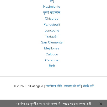
लबु
Nacimiento
पुरतो नातालीस
Chicureo
Panguipulli
Loncoche
Traiguén
San Clemente
Mejillones
Calbuco
Carahue
चिली
© 2026, ChiDatingGo |
गोपनीयता नीति
|
उपयोग की शर्तें
|
संपर्क करें
यह वेबसाइट कुकीज़ का उपयोग करती है। साइट ब्राउज़ करना जारी