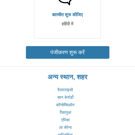
बातचीत शुरू कीजिए
हहिंदी में
पंजीकरण शुरू करें
अन्य स्थान, शहर
वैलपराइसो
सान बेर्नार्डो
कॉन्सेप्सिओन
रैंकागुआ
एरिका
ला सेरेना