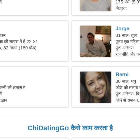
ली
175 सेमी (5'9
मित्रता
Jorge
 मकर
31 साल, तुला
का की तलाश में है 22-31
पुरुष एक महिला
), 82 किलो (180 पौंड)
पुंटा आरेनस
राजनीति और का
Berni
30 साल, धनु
त्नी की तलाश में
जोड़े की तलाश 
ली
पुंटा आरेनस, च
द्भाव
वीडियो संपादन,
ChiDatingGo कैसे काम करता है