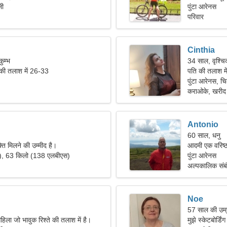
ली
पुंटा आरेनस
परिवार
Cinthia
ुम्भ
34 साल, वृश्च
 की तलाश में 26-33
पति की तलाश म
पुंटा आरेनस, च
कराओके, खरीद
Antonio
60 साल, धनु
्ति मिलने की उम्मीद है।
आदमी एक वरिष्ठ
"), 63 किलो (138 एलबीएस)
पुंटा आरेनस
अल्पकालिक संब
Noe
57 साल की उम्र
िला जो भावुक रिश्ते की तलाश में है।
मुझे स्केटबोर्डि