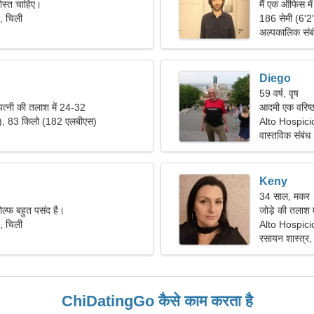
दोस्त चाहिए।
मैं एक ऑफिस में
, चिली
जरूरत है।
186 सेमी (6'2
अल्पकालिक संब
Diego
59 वर्ष, वृष
पत्नी की तलाश में 24-32
आदमी एक वरिष्ठ
"), 83 किलो (182 एलबीएस)
Alto Hospici
वास्तविक संबंध
Keny
34 साल, मकर
ोल्फ बहुत पसंद है।
जोड़े की तलाश म
, चिली
Alto Hospicio
रसायन शास्त्र, 
ChiDatingGo कैसे काम करता है